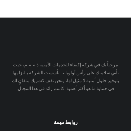
مرحباً بك في شركة إكتفاء للخدمات الأمنية ذ.م.م.م، حيث
تأتي سلامتك على رأس أولوياتنا. تأسست الشركة بالتزامها
بتوفير حلول أمنية لا مثيل لها، ونحن نقف كشريك متفانٍ لك
في حماية ما هو أكثر أهمية. كاسم رائد في هذا المجال.
روابط مهمة