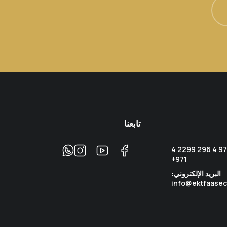
تابعنا
اتصل على الرقم: +971 4 296 2299 4
971+
البريد الإلكتروني:
info@ektfaasec