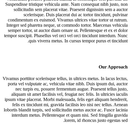
Suspendisse tristique vehicula ante. Nam consequat nibh justo, non
sollicitudin sem placerat vitae. Praesent dignissim sem a auctor
scelerisque. Duis placerat dui ac tortor tincidunt, pulvinar
condimentum ex euismod. Vivamus ultrices vitae tortor ut rutrum.
Integer sed pharetra neque, ut commodo tortor. Maecenas vehicula
semper tortor, ut auctor diam ornare ut. Pellentesque et ex et dolor
tempor suscipit. Phasellus vel orci vel orci tincidunt interdum. Nunc
quis viverra metus. In cursus tempor purus et tincidunt.
Our Approach
Vivamus porttitor scelerisque tellus, in ultrices metus. In lacus lectus,
porta vel vulputate ac, vehicula vitae nibh. Duis ipsum dui, auctor
nec turpis eu, posuere fermentum augue. Praesent tellus justo,
aliquam sit amet facilisis vel, feugiat nec felis. In ultricies iaculis
ipsum vitae placerat. Morbi malesuada, felis eget aliquam hendrerit,
felis ex tincidunt mi, gravida facilisis leo nisi nec tellus. Aenean
lobortis blandit turpis, sed sollicitudin metus auctor ac. Fusce lacinia
interdum metus. Pellentesque et quam nisi. Sed fringilla gravida
lorem, id rhoncus justo egestas sed.