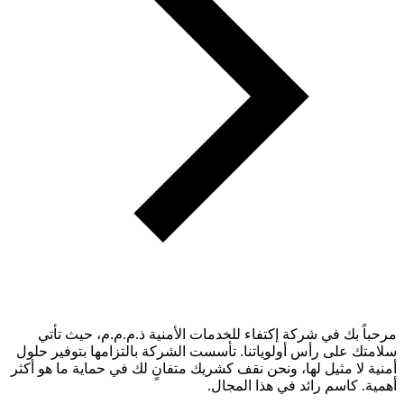
مرحباً بك في شركة إكتفاء للخدمات الأمنية ذ.م.م.م، حيث تأتي
سلامتك على رأس أولوياتنا. تأسست الشركة بالتزامها بتوفير حلول
أمنية لا مثيل لها، ونحن نقف كشريك متفانٍ لك في حماية ما هو أكثر
أهمية. كاسم رائد في هذا المجال.