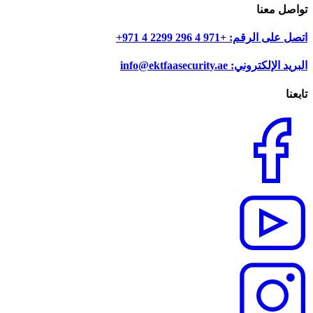
تواصل معنا
اتصل على الرقم: +971 4 296 2299 4 971+
البريد الإلكتروني: info@ektfaasecurity.ae
تابعنا