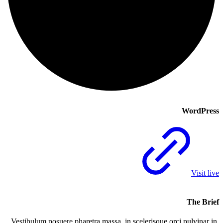
WordPress
Visit live
The Brief
Vestibulum posuere pharetra massa, in scelerisque orci pulvinar in.