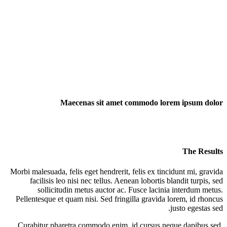
Maecenas sit amet commodo lorem ipsum dolor
The Results
Morbi malesuada, felis eget hendrerit, felis ex tincidunt mi, gravida
facilisis leo nisi nec tellus. Aenean lobortis blandit turpis, sed
sollicitudin metus auctor ac. Fusce lacinia interdum metus.
Pellentesque et quam nisi. Sed fringilla gravida lorem, id rhoncus
justo egestas sed.
Curabitur pharetra commodo enim, id cursus neque dapibus sed.