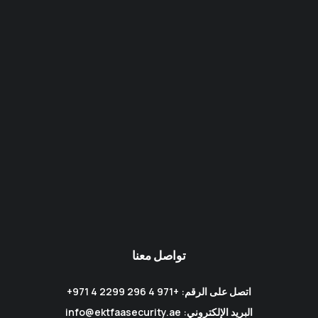
تواصل معنا
اتصل على الرقم: +971 4 296 2299 4 971+
البريد الإلكتروني: info@ektfaasecurity.ae