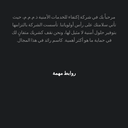
مرحباً بك في شركة إكتفاء للخدمات الأمنية ذ.م.م.م، حيث
تأتي سلامتك على رأس أولوياتنا. تأسست الشركة بالتزامها
بتوفير حلول أمنية لا مثيل لها، ونحن نقف كشريك متفانٍ لك
في حماية ما هو أكثر أهمية. كاسم رائد في هذا المجال.
روابط مهمة