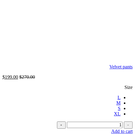
Velvet pants
$
199.00
$
270.00
Size
L
M
S
XL
كمية
﹢
﹣
Long
Add to cart
dress