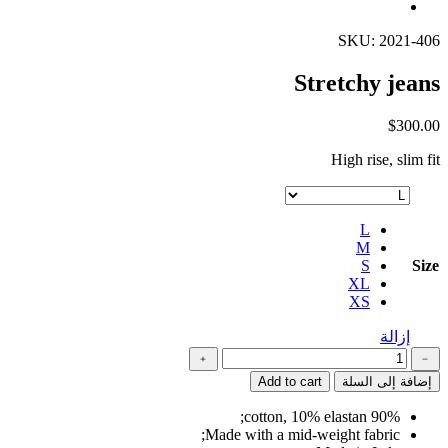
SKU: 2021-406
Stretchy jeans
$
300.00
High rise, slim fit
L
M
S
Size
XL
XS
إزالة
كمية
﹢
﹣
Stretchy
إضافة إلى السلة
Add to cart
jeans
90% cotton, 10% elastan;
Made with a mid-weight fabric;