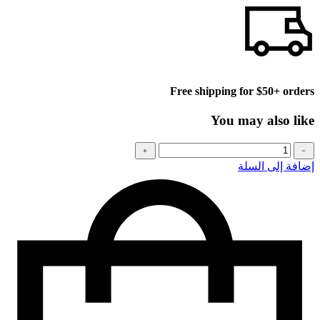
Free shipping for $50+ orders
You may also like
كمية
﹢
﹣
Baseball
إضافة إلى السلة
cap