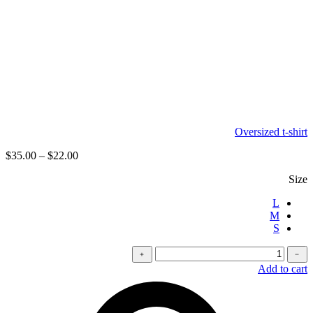
Oversized t-shirt
$
35.00
–
$
22.00
Size
L
M
S
كمية
﹢
﹣
Velvet
Add to cart
pants