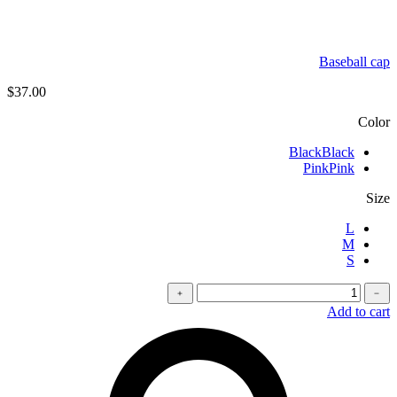
Baseball cap
$
37.00
Color
Black
Black
Pink
Pink
Size
L
M
S
كمية
﹢
﹣
Oversized
Add to cart
t-
shirt