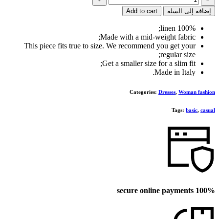
Long
إضافة إلى السلة
Add to cart
dress
100% linen;
Made with a mid-weight fabric;
This piece fits true to size. We recommend you get your
regular size;
Get a smaller size for a slim fit;
Made in Italy.
Categories:
Dresses
,
Woman fashion
Tags:
basic
,
casual
100% secure online payments