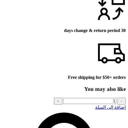
30 days change & return period
Free shipping for $50+ orders
You may also like
كمية
﹢
﹣
Baseball
إضافة إلى السلة
cap