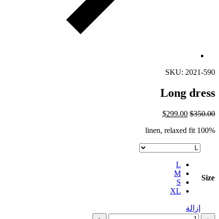
SKU: 2021-590
Long dress
$
299.00
$
350.00
100% linen, relaxed fit
L
M
Size
S
XL
إزالة
كمية
﹢
﹣