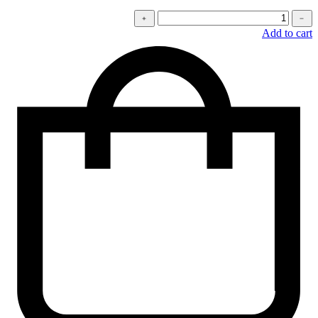
كمية
﹢
﹣
Oversized
Add to cart
t-
shirt