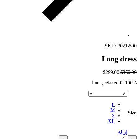
SKU: 2021-590
Long dress
$
299.00
$
350.00
100% linen, relaxed fit
L
M
Size
S
XL
إزالة
كمية
﹢
﹣