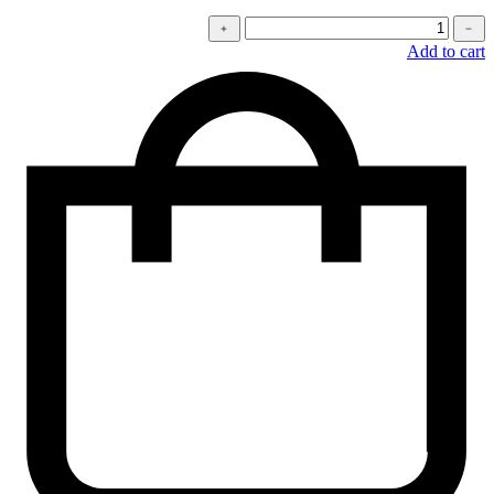
كمية
﹢
﹣
Oversized
Add to cart
t-
shirt