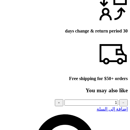
30 days change & return period
Free shipping for $50+ orders
You may also like
كمية
﹢
﹣
Baseball
إضافة إلى السلة
cap