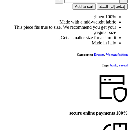
Long
إضافة إلى السلة
Add to cart
dress
100% linen;
Made with a mid-weight fabric;
This piece fits true to size. We recommend you get your
regular size;
Get a smaller size for a slim fit;
Made in Italy.
Categories:
Dresses
,
Woman fashion
Tags:
basic
,
casual
100% secure online payments