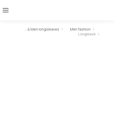
Men longsleaves &…
Men fashion
You are here:
Longleave