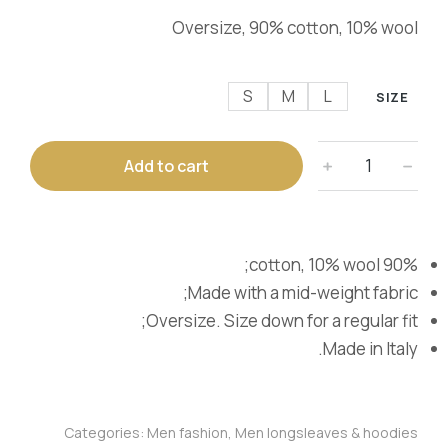
Oversize, 90% cotton, 10% wool
S
M
L
SIZE
Add to cart
﹢
﹣
90% cotton, 10% wool;
Made with a mid-weight fabric;
Oversize. Size down for a regular fit;
Made in Italy.
Categories:
Men fashion
,
Men longsleaves & hoodies