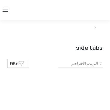
You are here:
side tabs
Filter
Color
Black
Black
Pink
Pink
Size
L