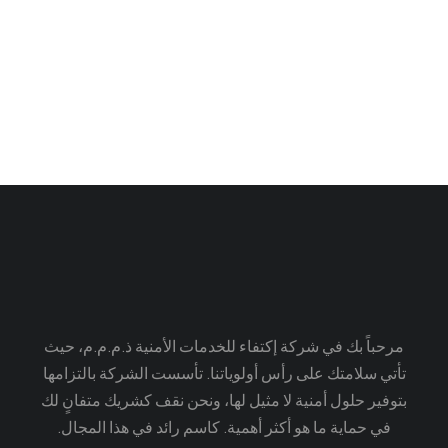
Oversized t-shirt
$
35.00
–
$
22.00
مرحباً بك في شركة إكتفاء للخدمات الأمنية ذ.م.م.م، حيث
تأتي سلامتك على رأس أولوياتنا. تأسست الشركة بالتزامها
بتوفير حلول أمنية لا مثيل لها، ونحن نقف كشريك متفانٍ لك
في حماية ما هو أكثر أهمية. كاسم رائد في هذا المجال.