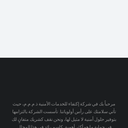
Jonathan Brown
Creative Director
مرحباً بك في شركة إكتفاء للخدمات الأمنية ذ.م.م.م، حيث
تأتي سلامتك على رأس أولوياتنا. تأسست الشركة بالتزامها
بتوفير حلول أمنية لا مثيل لها، ونحن نقف كشريك متفانٍ لك
في حماية ما هو أكثر أهمية. كاسم رائد في هذا المجال.