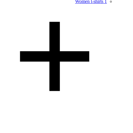
Women t-shirts
1