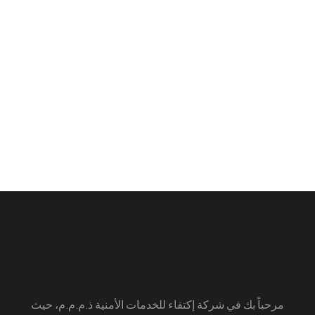
Long dress
$
299.00
$
350.00
مرحباً بك في شركة إكتفاء للخدمات الأمنية ذ.م.م.م، حيث