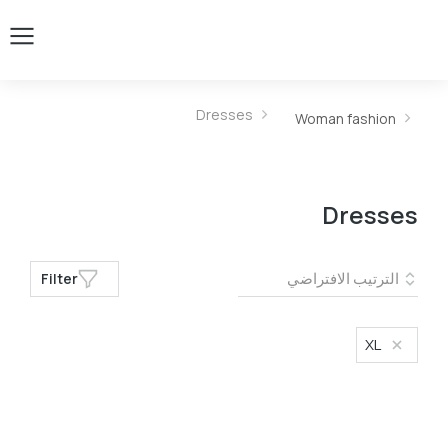
Dresses
You are here:
Woman fashion
Dresses
Filter
XL
Size
L