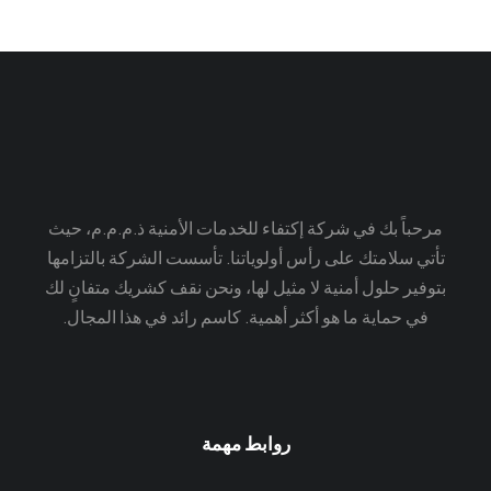
مرحباً بك في شركة إكتفاء للخدمات الأمنية ذ.م.م.م، حيث
تأتي سلامتك على رأس أولوياتنا. تأسست الشركة بالتزامها
بتوفير حلول أمنية لا مثيل لها، ونحن نقف كشريك متفانٍ لك
في حماية ما هو أكثر أهمية. كاسم رائد في هذا المجال.
روابط مهمة