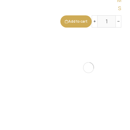
M
S
﹢
﹣
Add to cart