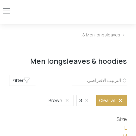
Men longsleaves &…
You are here:
Men longsleaves & hoodies
Filter
Brown
S
Clear all
Size
L