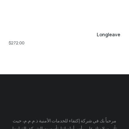
Longleave
$
272.00
مرحباً بك في شركة إكتفاء للخدمات الأمنية ذ.م.م.م، حيث
تأتي سلامتك على رأس أولوياتنا. تأسست الشركة بالتزامها