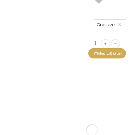
One size
﹢
﹣
إضافة إلى السلة