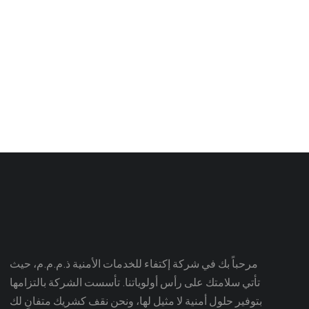
hone case
Shoulder bag
$
250.00
مرحباً بك في شركة إكتفاء للخدمات الأمنية ذ.م.م.م، حيث
تأتي سلامتك على رأس أولوياتنا. تأسست الشركة بالتزامها
بتوفير حلول أمنية لا مثيل لها، ونحن نقف كشريك متفانٍ لك