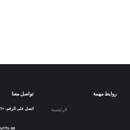
P
$
140.00
روابط مهمة
تواصل معنا
الرئيسية
urity.ae