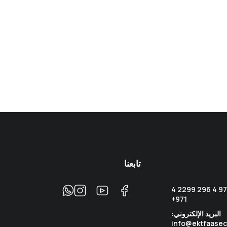
تابعنا
اتصل على الرقم: +971 4 296 2299 4
971+
البريد الإلكتروني:
info@ektfaasec