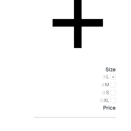
g dress
$
299.00
Size
L
1
M
1
S
1
XL
1
Price