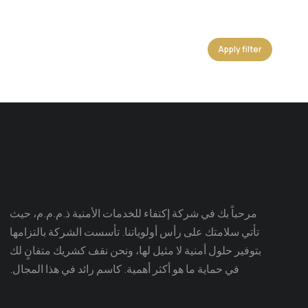
Apply filter
مرحباً بك في شركة إكتفاء للخدمات الأمنية ذ.م.م.م، حيث
تأتي سلامتك على رأس أولوياتنا. تأسست الشركة بالتزامها
بتوفير حلول أمنية لا مثيل لها، ونحن نقف كشريك متفانٍ لك
في حماية ما هو أكثر أهمية. كاسم رائد في هذا المجال.