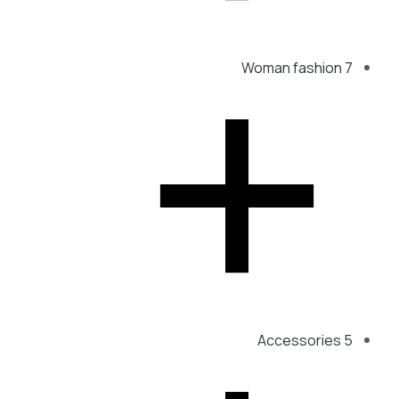
XL
﹣
Woman fashion
7
Accessories
5