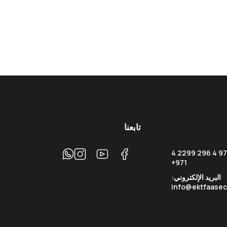
تابعنا
اتصل على الرقم: +971 4 296 2299 4
971+
البريد الإلكتروني:
info@ektfaasec