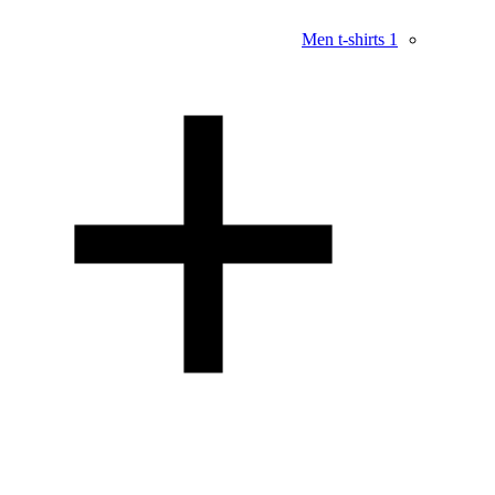
Men t-shirts
1